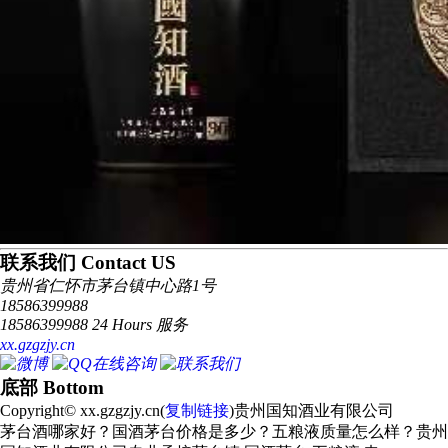
联系我们 Contact US
贵州省仁怀市茅台镇中心路1号
18586399988
18586399988 24 Hours 服务
xx.gzgzjy.cn
底部 Bottom
Copyright© xx.gzgzjy.cn(
复制链接
)贵州国知酒业有限公司
茅台酒哪家好？国酒茅台价格是多少？五粮液质量怎么样？贵州