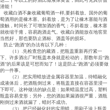
达二十年以上的好酒比做液体黄金，由此可见其价值
潜能！
收藏白酒不象收藏葡萄酒一样,要斜着放。国外的葡
萄酒用的是橡木塞。斜着放，是为了让橡木塞能与酒
接触，时间长了可增加酒的香气；不斜着放，橡木塞
就收缩干瘪，容易跑酒走气。收藏白酒能放在地窖里
当然好，那也要防止酒标、酒盖等的损坏。
防止
“跑酒”的办法有以下几种：
（1）.先检查您的藏酒，把瓶盖重新再拧紧一
下。许多酒出厂时瓶盖本身就是松动的，那数年后“跑
酒”的后果该是可想而知了！这是防止“跑酒”必须要做
的一件事。
（2）.把实用蜡放进金属容器里加温，待蜡融化
成液体后，把酒瓶倒过来，将瓶盖直接在容器里浸一
下即可。这种做法的缺点是：如果蜡温度过高，塑料
瓶盖容易变形；另外，您的酒如果漏酒很严重，酒瓶
刚倒过来酒就漏了，蜡封不成功。
（3）.把已经融化好的实用蜡，用刷子涂上瓶盖