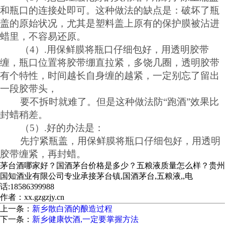
和瓶口的连接处即可。这种做法的缺点是：破坏了瓶
盖的原始状况，尤其是塑料盖上原有的保护膜被沾进
蜡里，不容易还原。
（4）.用保鲜膜将瓶口仔细包好，用透明胶带
缠，瓶口位置将胶带绷直拉紧，多饶几圈，透明胶带
有个特性，时间越长自身缠的越紧，一定别忘了留出
一段胶带头，
要不拆时就难了。但是这种做法防“跑酒”效果比
封蜡稍差。
（5）.好的办法是：
先拧紧瓶盖，用保鲜膜将瓶口仔细包好，用透明
胶带缠紧，再封蜡。
茅台酒哪家好？国酒茅台价格是多少？五粮液质量怎么样？贵州
国知酒业有限公司专业承接茅台镇,国酒茅台,五粮液,,电
话:18586399988
作者：xx.gzgzjy.cn
上一条：
新乡散白酒的酿造过程
下一条：
新乡健康饮酒,一定要掌握方法