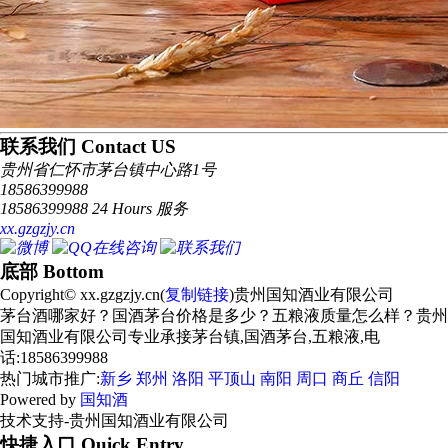
联系我们 Contact US
贵州省仁怀市茅台镇中心路1号
18586399988
18586399988 24 Hours 服务
xx.gzgzjy.cn
底部 Bottom
Copyright© xx.gzgzjy.cn(
复制链接
)贵州国知酒业有限公司
茅台酒哪家好？国酒茅台价格是多少？五粮液质量怎么样？贵州
国知酒业有限公司专业承接茅台镇,国酒茅台,五粮液,电
话:18586399988
热门城市推广:
新乡
郑州
洛阳
平顶山
南阳
周口
商丘
信阳
Powered by
国知酒
技术支持-贵州国知酒业有限公司
快捷入口 Quick Entry